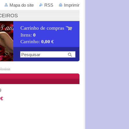
Mapa do site
RSS
Imprimir
CEIROS
Carrinho de compras
Itens:
0
Carrinho:
0,00 €
losion
9
 €