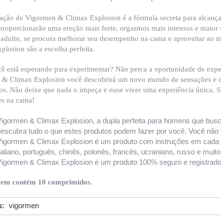
ção de Vigormen & Climax Explosion é a fórmula secreta para alcança
proporcionarão uma ereção mais forte, orgasmos mais intensos e maior s
adulto, se procura melhorar seu desempenho na cama e aproveitar ao 
plosion são a escolha perfeita.
ê está esperando para experimentar? Não perca a oportunidade de expe
& Climax Explosion você descobrirá um novo mundo de sensações e de
rios. Não deixe que nada o impeça e ouse viver uma experiência única. 
es na cama!
Vigormen & Climax Explosion, a dupla perfeita para homens que bu
escubra tudo o que estes produtos podem fazer por você. Você não 
igormen & Climax Explosion é um produto com instruções em cada c
taliano, português, chinês, polonês, francês, ucraniano, russo e muit
igormen & Climax Explosion é um produto 100% seguro e registrado
em contém 10 comprimidos.
s
:
vigormen