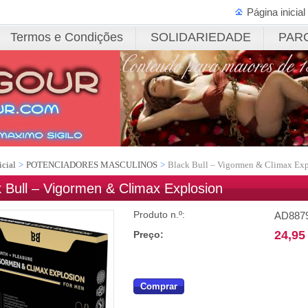
Página inicial
Termos e Condições
SOLIDARIEDADE
PAR
icial
>
POTENCIADORES MASCULINOS
>
Black Bull – Vigormen & Climax Exp
k Bull – Vigormen & Climax Explosion
Produto n.º:
AD887
24,95
Preço:
Comprar