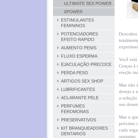
ULTIMATE SEX POWER
XPOWER
ESTIMULANTES
FEMININOS
Descubra 
POTENCIADORES
EFEITO RAPIDO
totalment
experimen
AUMENTO PENIS
FLUXO ESPERMA
Você está
EJACULAÇÃO PRECOCE
Graças à 
ereção ma
PERDA PESO
ARTIGOS SEX SHOP
Mas não é
LUBRIFICANTES
desejo e 
ACLARANTE PELE
a solução
seu dese
PERFUMES
FEROMONAS
Mas o que
PRESERVATIVOS
próximo n
KIT BRANQUEADORES
cada orga
DENTARIOS
orgasmo. 