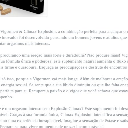
Vigormen & Climax Explosion, a combinação perfeita para alcançar o 
e inovador foi desenvolvido pensando em homens jovens e adultos que 
tar orgasmos mais intensos.
 procurando uma ereção mais forte e duradoura? Não procure mais! Vig
sua fórmula única e poderosa, este suplemento natural aumenta o fluxo
is firme e duradoura. Esqueça as preocupações e desfrute de encontros s
 só isso, porque a Vigormen vai mais longe. Além de melhorar a ereçã
a energia sexual. Se sente que a sua libido diminuiu ou que lhe falta en
 perfeita para si. Recupere a paixão e o vigor que você achava que est
mpenho.
 é um orgasmo intenso sem Explosão Clímax? Este suplemento foi dese
ível. Graças à sua fórmula única, Climax Explosion intensifica a sensa
smo uma experiência inesquecível. Imagine a sensação de êxtase e sati
Prepare-se para viver momentos de prazer incomparáveis!