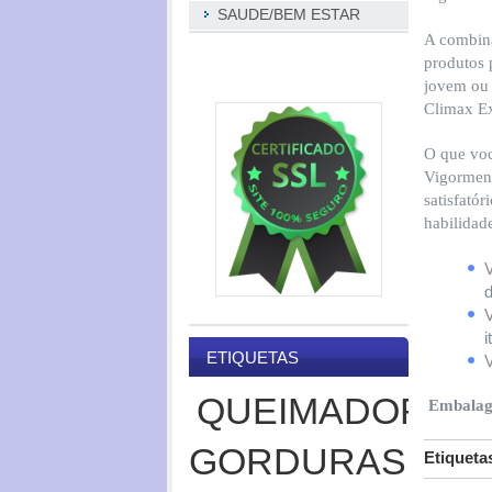
SAUDE/BEM ESTAR
A combina
produtos 
jovem ou 
Climax Ex
O que voc
Vigormen 
satisfató
habilidad
d
V
i
ETIQUETAS
V
QUEIMADOR
Embalag
GORDURAS
Etiqueta