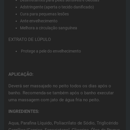
Adstringente (aperta o tecido danificado)
Cura para pequenas lesões
Ante envelhecimento
Melhora a circulação sanguínea
EXTRATO DE LÚPULO
Protege a pele do envelhecimento
APLICAÇÃO:
Deverá ser massajado no peito todos os dias após o
banho. Recomenda-se também após o banho executar
uma massagem com jato de água fria no peito.
INGREDIENTES:
Aqua, Parafina Líquido, Poliacrilato de Sódio, Triglicérido
Caprílico/Caprico, Fenoxietanol, Glicerina, Óleo de Prunus